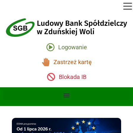
Logowanie
Zastrzeż kartę
Blokada IB